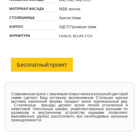
МАТЕРИАЛ ФАСАДА
МДФ, краска
СТОЛЕШНИЦА
Арктик 38мм
КОРПУС
ЛДСП Премиум 18мм
ФУРНИТУРА
Hettich, BLUM, FGV
Бесплатный проект
Современная кухня с эмалевым покрытием в роскошной цветовой
гамме сделает Ваш интерьер эксклюзивным. Стильная черная
вытяжка наклонной формы придает кухне оригинальный вид.
Стеклянные фасады делают кухню легкой, утонченной и
невесомой. Напольные шкафы, укомплектованные разными по
размерам и внутреннему устройству ящиками, позволяют
максимально удобно расположить все необходимые кухонные
принадлежности.